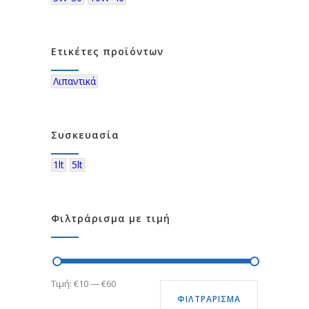
Ετικέτες προϊόντων
Λιπαντικά
Συσκευασία
1lt
5lt
Φιλτράρισμα με τιμή
Ελάχιστη
Μέγιστη
Τιμή:
€10
—
€60
ΦΙΛΤΡΆΡΙΣΜΑ
τιμή
τιμή