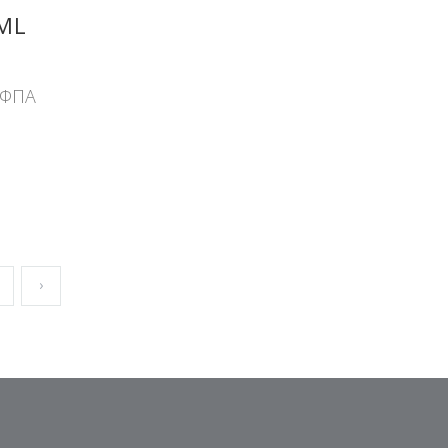
ML
 ΦΠΑ
›