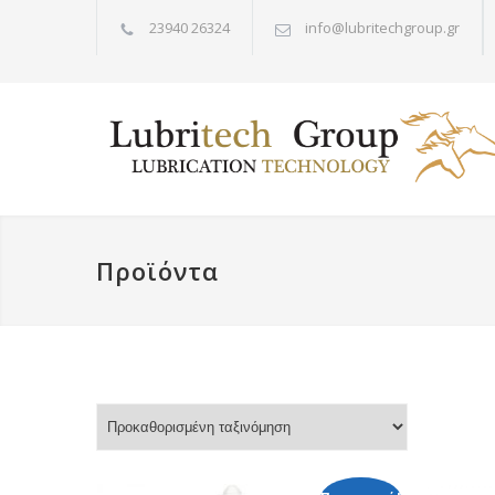
23940 26324
info@lubritechgroup.gr
Προϊόντα