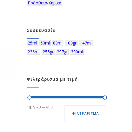
Πρόσθετα-Χημικά
Συσκευασία
25ml
50ml
80ml
100gr
147ml
236ml
255gr
297gr
300ml
Φιλτράρισμα με τιμή
Ελάχιστη
Μέγιστη
Τιμή:
€0
—
€50
ΦΙΛΤΡΆΡΙΣΜΑ
τιμή
τιμή