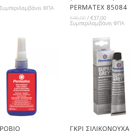
PERMATEX 85084
Συμπεριλαμβάνει ΦΠΑ
Original
Η
€
46,00
€
37,00
price
τρέχουσα
Συμπεριλαμβάνει ΦΠΑ
was:
τιμή
€46,00.
είναι:
€37,00.
ΡΌΒΙΟ
ΓΚΡΙ ΣΙΛΙΚΟΝΟΎΧΑ