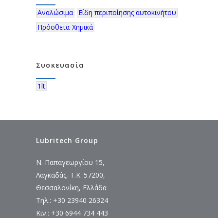
Αναλώσιμα
Είδη περιποίησης αυτοκινήτου
Πρόσθετα-Χημικά
Συσκευασία
1lt
Lubritech Group
Ν. Παπαγεωργίου 15,
Λαγκαδάς, Τ.Κ. 57200,
Θεσσαλονίκη, Ελλάδα
Τηλ.: +30 23940 26324
Κιν.: +30 6944 734 443