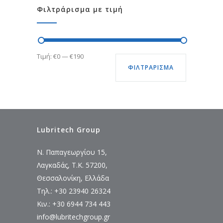
Φιλτράρισμα με τιμή
Ελάχιστη
Μέγιστη
Τιμή:
€0
—
€190
ΦΙΛΤΡΆΡΙΣΜΑ
τιμή
τιμή
Lubritech Group
Ν. Παπαγεωργίου 15,
Λαγκαδάς, Τ.Κ. 57200,
Θεσσαλονίκη, Ελλάδα
Τηλ.: +30 23940 26324
Κιν.: +30 6944 734 443
info@lubritechgroup.gr