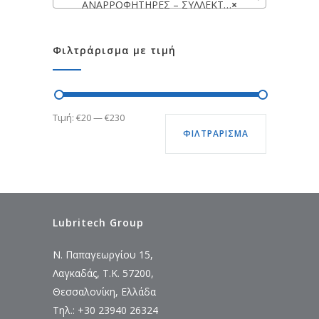
ΑΝΑΡΡΟΦΗΤΗΡΕΣ – ΣΥΛΛΕΚΤΕΣ ΛΑΔΙΟΥ – ΑΝΤΛΙΕΣ ΛΑΔΙΟΥ
×
Φιλτράρισμα με τιμή
Ελάχιστη
Μέγιστη
Τιμή:
€20
—
€230
ΦΙΛΤΡΆΡΙΣΜΑ
τιμή
τιμή
Lubritech Group
Ν. Παπαγεωργίου 15,
Λαγκαδάς, Τ.Κ. 57200,
Θεσσαλονίκη, Ελλάδα
Τηλ.: +30 23940 26324