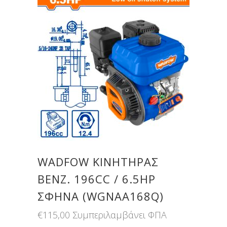
WADFOW ΚΙΝΗΤΗΡΑΣ
ΒΕΝΖ. 196CC / 6.5ΗΡ
ΣΦΗΝΑ (WGNAA168Q)
€
115,00
Συμπεριλαμβάνει ΦΠΑ