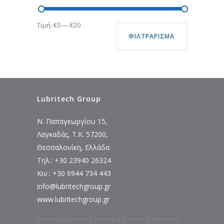
Ελάχιστη
Μέγιστη
Τιμή:
€0
—
€20
ΦΙΛΤΡΆΡΙΣΜΑ
τιμή
τιμή
Lubritech Group
Ν. Παπαγεωργίου 15,
Λαγκαδάς, Τ.Κ. 57200,
Θεσσαλονίκη, Ελλάδα
Τηλ.: +30 23940 26324
Κιν.: +30 6944 734 443
info@lubritechgroup.gr
www.lubritechgroup.gr