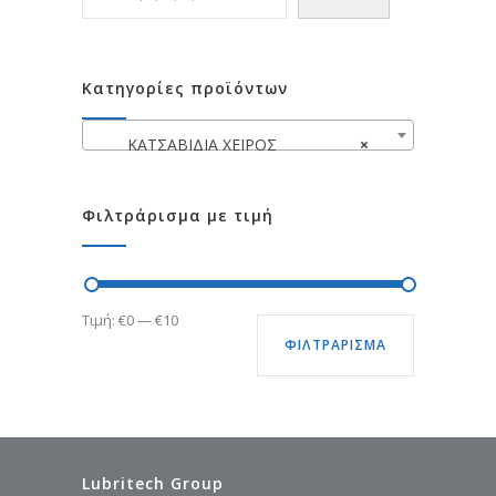
Κατηγορίες προϊόντων
ΚΑΤΣΑΒΙΔΙΑ ΧΕΙΡΟΣ
×
Φιλτράρισμα με τιμή
Ελάχιστη
Μέγιστη
Τιμή:
€0
—
€10
ΦΙΛΤΡΆΡΙΣΜΑ
τιμή
τιμή
Lubritech Group