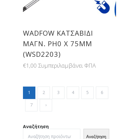
WADFOW ΚΑΤΣΑΒΙΔΙ
ΜΑΓΝ. PH0 X 75MM
(WSD2203)
€
1,00
Συμπεριλαμβάνει ΦΠΑ
1
2
3
4
5
6
7
›
Αναζήτηση
Αναζήτηση