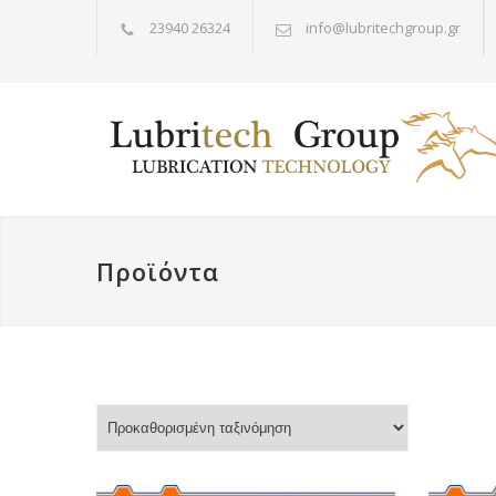
23940 26324
info@lubritechgroup.gr
Προϊόντα