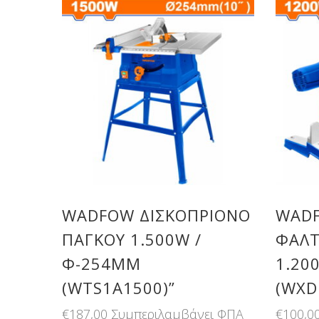
WADFOW ΔΙΣΚΟΠΡΙΟΝΟ
WAD
ΠΑΓΚΟΥ 1.500W /
ΦΑΛΤ
Φ-254MM
1.20
(WTS1A1500)”
(WXD
€
187,00
Συμπεριλαμβάνει ΦΠΑ
€
100,0