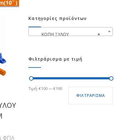
Κατηγορίες προϊόντων
ΚΟΠΗ ΞΥΛΟΥ
×
Φιλτράρισμα με τιμή
Ελάχιστη
Μέγιστη
Τιμή:
€100
—
€190
ΦΙΛΤΡΆΡΙΣΜΑ
τιμή
τιμή
ΥΛΟΥ
M
ι ΦΠΑ