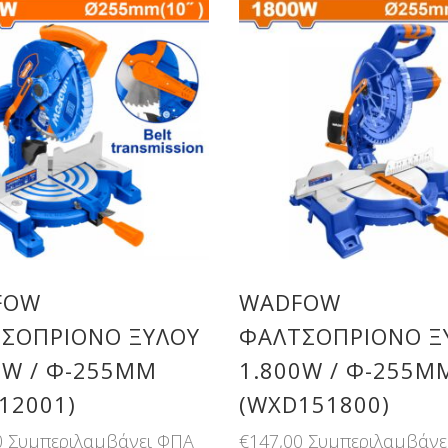
FOW
WADFOW
ΣΟΠΡΙΟΝΟ ΞΥΛΟΥ
ΦΑΛΤΣΟΠΡΙΟΝΟ Ξ
0W / Φ-255MM
1.800W / Φ-255M
12001)
(WXD151800)
0
Συμπεριλαμβάνει ΦΠΑ
€
147,00
Συμπεριλαμβάνε