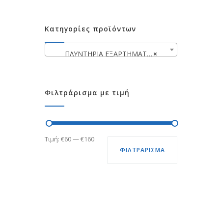
Κατηγορίες προϊόντων
ΠΛΥΝΤΗΡΙΑ ΕΞΑΡΤΗΜΑΤΩΝ ΣΥΝΕΡΓΕΙΟΥ
×
Φιλτράρισμα με τιμή
Ελάχιστη
Μέγιστη
Τιμή:
€60
—
€160
ΦΙΛΤΡΆΡΙΣΜΑ
τιμή
τιμή