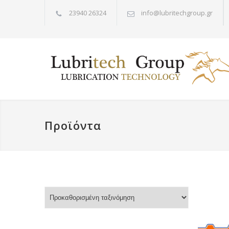
23940 26324
info@lubritechgroup.gr
Προϊόντα