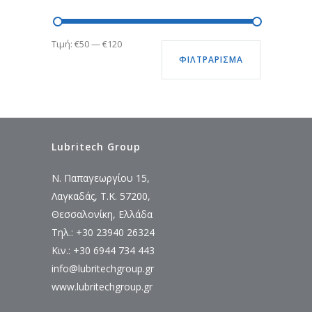
Ελάχιστη
Μέγιστη
Τιμή:
€50
—
€120
ΦΙΛΤΡΆΡΙΣΜΑ
τιμή
τιμή
Lubritech Group
Ν. Παπαγεωργίου 15,
Λαγκαδάς, Τ.Κ. 57200,
Θεσσαλονίκη, Ελλάδα
Τηλ.: +30 23940 26324
Κιν.: +30 6944 734 443
info@lubritechgroup.gr
www.lubritechgroup.gr