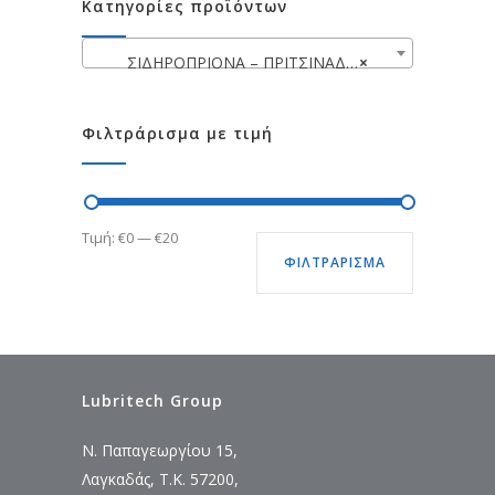
Κατηγορίες προϊόντων
ΣΙΔΗΡΟΠΡΙΟΝΑ – ΠΡΙΤΣΙΝΑΔΟΡΟΙ
×
Φιλτράρισμα με τιμή
Ελάχιστη
Μέγιστη
Τιμή:
€0
—
€20
ΦΙΛΤΡΆΡΙΣΜΑ
τιμή
τιμή
Lubritech Group
Ν. Παπαγεωργίου 15,
Λαγκαδάς, Τ.Κ. 57200,