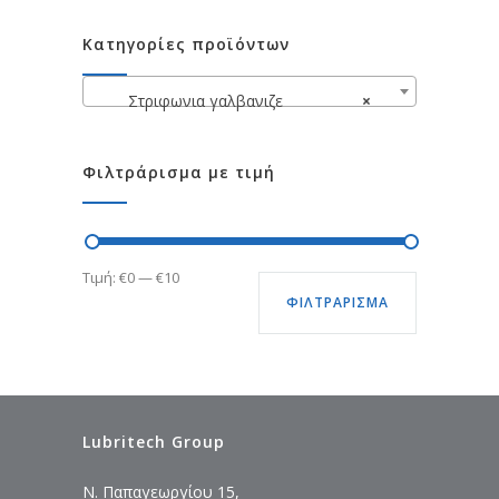
Κατηγορίες προϊόντων
Στριφωνια γαλβανιζε
×
Φιλτράρισμα με τιμή
Ελάχιστη
Μέγιστη
Τιμή:
€0
—
€10
ΦΙΛΤΡΆΡΙΣΜΑ
τιμή
τιμή
Lubritech Group
Ν. Παπαγεωργίου 15,