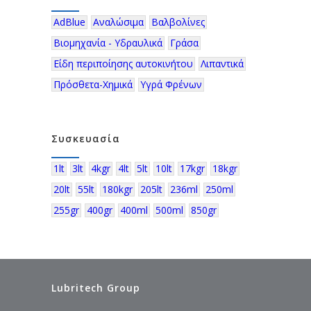
AdBlue
Αναλώσιμα
Βαλβολίνες
Βιομηχανία - Υδραυλικά
Γράσα
Είδη περιποίησης αυτοκινήτου
Λιπαντικά
Πρόσθετα-Χημικά
Υγρά Φρένων
Συσκευασία
1lt
3lt
4kgr
4lt
5lt
10lt
17kgr
18kgr
20lt
55lt
180kgr
205lt
236ml
250ml
255gr
400gr
400ml
500ml
850gr
Lubritech Group