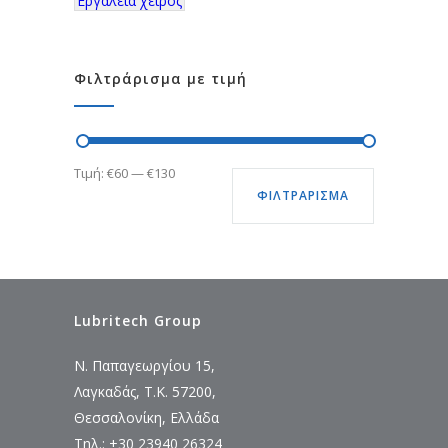
Εργαλεία χειρός
Φιλτράρισμα με τιμή
Ελάχιστη
Μέγιστη
Τιμή:
€60
—
€130
ΦΙΛΤΡΆΡΙΣΜΑ
τιμή
τιμή
Lubritech Group
Ν. Παπαγεωργίου 15,
Λαγκαδάς, Τ.Κ. 57200,
Θεσσαλονίκη, Ελλάδα
Τηλ.: +30 23940 26324