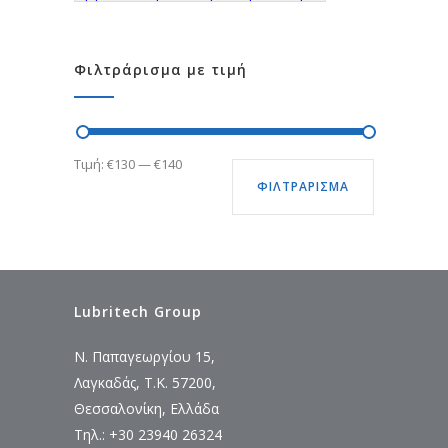
Φιλτράρισμα με τιμή
Ελάχιστη
Μέγιστη
Τιμή:
€130
—
€140
ΦΙΛΤΡΆΡΙΣΜΑ
τιμή
τιμή
Lubritech Group
Ν. Παπαγεωργίου 15,
Λαγκαδάς, Τ.Κ. 57200,
Θεσσαλονίκη, Ελλάδα
Τηλ.: +30 23940 26324