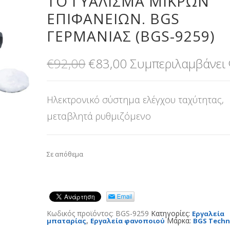
ΤΟ ΓΥΆΛΙΣΜΑ ΜΙΚΡΏΝ
ΕΠΙΦΑΝΕΙΏΝ. BGS
ΓΕΡΜΑΝΊΑΣ (BGS-9259)
Original
Η
€
92,00
€
83,00
Συμπεριλαμβάνει
price
τρέχουσα
was:
τιμή
Ηλεκτρονικό σύστημα ελέγχου ταχύτητας,
€92,00.
είναι:
€83,00.
μεταβλητά ρυθμιζόμενο
Σε απόθεμα
Κωδικός προϊόντος:
BGS-9259
Κατηγορίες:
Εργαλεία
,
Μάρκα:
μπαταρίας
Εργαλεία φανοποιού
BGS Techn