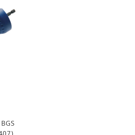
Ε
 BGS
407)