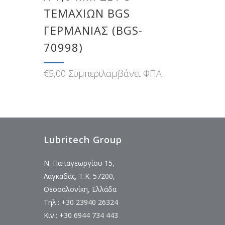
ΤΕΜΑΧΊΩΝ BGS
ΓΕΡΜΑΝΊΑΣ (BGS-
70998)
€
5,00
Συμπεριλαμβάνει ΦΠΑ
Lubritech Group
Ν. Παπαγεωργίου 15,
Λαγκαδάς, Τ.Κ. 57200,
Θεσσαλονίκη, Ελλάδα
Τηλ.: +30 23940 26324
Κιν.: +30 6944 734 443