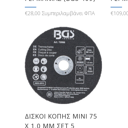
€
28,00
Συμπεριλαμβάνει ΦΠΑ
€
109,0
ΔΊΣΚΟΙ ΚΟΠΉΣ MINI 75
X 1,0 MM ΣΕΤ 5