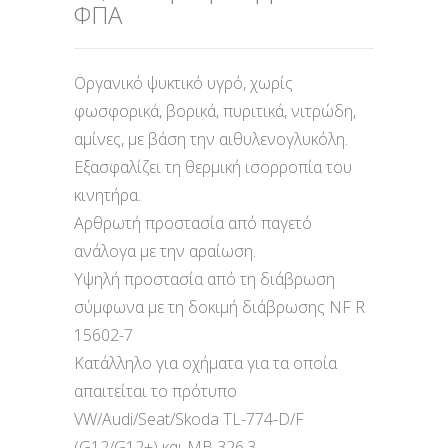
ΦΠΑ
Οργανικό ψυκτικό υγρό, χωρίς
φωσφορικά, βορικά, πυριτικά, νιτρώδη,
αμίνες, με βάση την αιθυλενογλυκόλη.
Εξασφαλίζει τη θερμική ισορροπία του
κινητήρα.
Αρθρωτή προστασία από παγετό
ανάλογα με την αραίωση.
Υψηλή προστασία από τη διάβρωση
σύμφωνα με τη δοκιμή διάβρωσης NF R
15602-7
Κατάλληλο για οχήματα για τα οποία
απαιτείται το πρότυπο
VW/Audi/Seat/Skoda TL-774-D/F
(G12/G12+) και MB 326.3