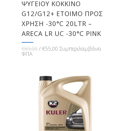
ΨΥΓΕΙΟΥ ΚΟΚΚΙΝΟ
G12/G12+ ΕΤΟΙΜΟ ΠΡΟΣ
ΧΡΗΣΗ -30°C 20LTR –
ARECA LR UC -30°C PINK
Original
Η
€
69,00
€
55,00
Συμπεριλαμβάνει
price
τρέχουσα
ΦΠΑ
was:
τιμή
€69,00.
είναι:
€55,00.