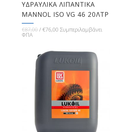
ΥΔΡΑΥΛΙΚΑ ΛΙΠΑΝΤΙΚΑ
MANNOL ISO VG 46 20ΛΤΡ
Original
Η
€
87,00
€
76,00
Συμπεριλαμβάνει
price
τρέχουσα
ΦΠΑ
was:
τιμή
€87,00.
είναι:
€76,00.