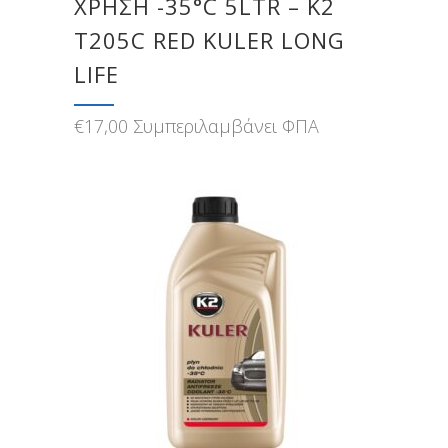
ΧΡΗΣΗ -35°C 5LTR – Κ2
T205C RED KULER LONG
LIFE
€
17,00
Συμπεριλαμβάνει ΦΠΑ