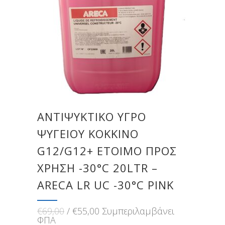
ΑΝΤΙΨΥΚΤΙΚΟ ΥΓΡΟ
ΨΥΓΕΙΟΥ ΚΟΚΚΙΝΟ
G12/G12+ ΕΤΟΙΜΟ ΠΡΟΣ
ΧΡΗΣΗ -30°C 20LTR –
ARECA LR UC -30°C PINK
Original
Η
€
69,00
€
55,00
Συμπεριλαμβάνει
price
τρέχουσα
ΦΠΑ