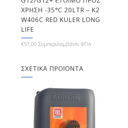
G12/G12+ ΕΤΟΙΜΟ ΠΡΟΣ
ΧΡΗΣΗ -35°C 20LTR – Κ2
W406C RED KULER LONG
LIFE
€
57,00
Συμπεριλαμβάνει ΦΠΑ
ΣΧΕΤΙΚΆ ΠΡΟΪΌΝΤΑ