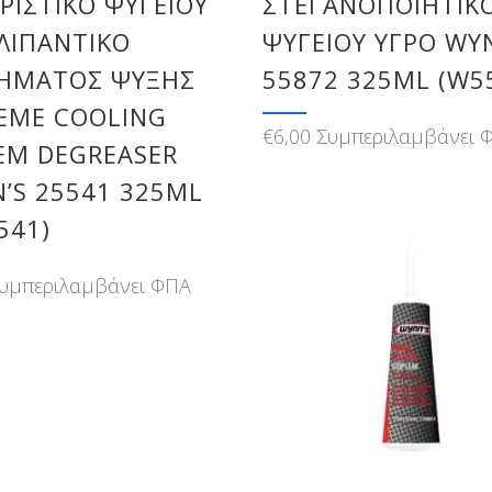
ΡΙΣΤΙΚΌ ΨΥΓΕΊΟΥ
ΣΤΕΓΑΝΟΠΟΙΗΤΙΚ
ΛΙΠΑΝΤΙΚΌ
ΨΥΓΕΊΟΥ ΥΓΡΌ WY
ΉΜΑΤΟΣ ΨΎΞΗΣ
55872 325ML (W5
EME COOLING
€
6,00
Συμπεριλαμβάνει 
EM DEGREASER
’S 25541 325ML
541)
υμπεριλαμβάνει ΦΠΑ