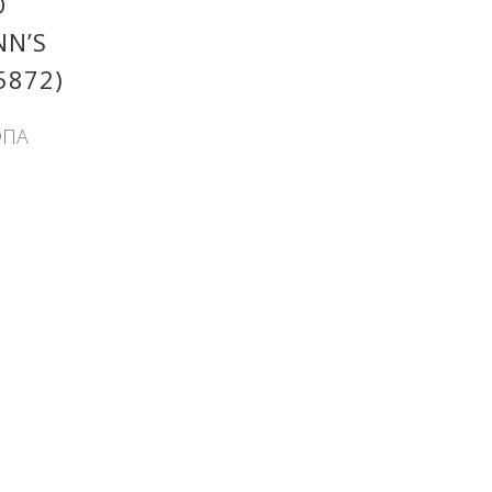
Ό
NN’S
5872)
ΦΠΑ