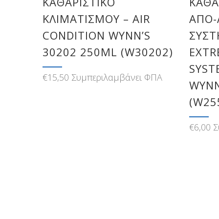
ΚΑΘΑΡΙΣΤΙΚΌ
ΚΑΘΑ
ΚΛΙΜΑΤΙΣΜΟΎ – AIR
ΑΠΟ-
CONDITION WYNN’S
ΣΥΣΤ
30202 250ML (W30202)
EXTR
SYST
€
15,50
Συμπεριλαμβάνει ΦΠΑ
WYNN
(W25
€
6,00
Σ