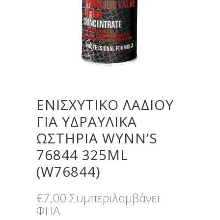
ΕΝΙΣΧΥΤΙΚΌ ΛΑΔΙΟΎ
ΓΙΑ ΥΔΡΑΥΛΙΚΆ
ΩΣΤΉΡΙΑ WYNN’S
76844 325ML
(W76844)
€
7,00
Συμπεριλαμβάνει
ΦΠΑ