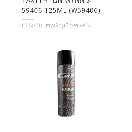
ΤΑΧΥΤΉΤΩΝ WYNN’S
59406 125ML (W59406)
€
7,50
Συμπεριλαμβάνει ΦΠΑ