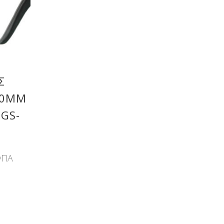
Σ
00MM
BGS-
ΦΠΑ