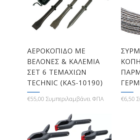
ΑΕΡΟΚΌΠΙΔΟ ΜΕ
ΣΎΡΜ
ΒΕΛΌΝΕΣ & ΚΑΛΈΜΙΑ
ΚΟΠΉ
ΣΕΤ 6 ΤΕΜΑΧΊΩΝ
ΠΑΡΜ
TECHNIC (KAS-10190)
ΓΕΡΜ
€
55,00
Συμπεριλαμβάνει ΦΠΑ
€
6,50
Σ