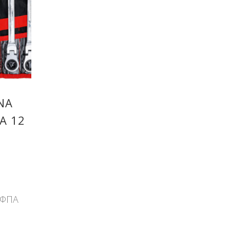
ΝΑ
Ά 12
 ΦΠΑ