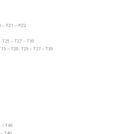
0 – PZ1 – PZ2
- T25 – T27 – T30
T15 – T20- T25 – T27 – T30
0 – T40
 – T40