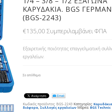
1/4 – 3/8 – 1/2 ΕΞΆΓΩΝΑ
ΚΑΡΥΔΆΚΙΑ. BGS ΓΕΡΜΑΝ
(BGS-2243)
€
135,00
Συμπεριλαμβάνει ΦΠΑ
Εξαιρετικής ποιότητας επαγγελματική συλ
εργαλείων.
Σε απόθεμα
Κωδικός προϊόντος:
BGS-2243
Κατηγορίες:
Καρυδάκι
,
Μάρκα:
διάφορα
Συλλογές εργαλείων
BGS Technic