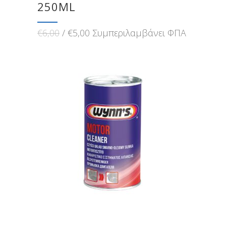
250ML
Original
Η
€
6,00
€
5,00
Συμπεριλαμβάνει ΦΠΑ
price
τρέχουσα
was:
τιμή
€6,00.
είναι:
€5,00.