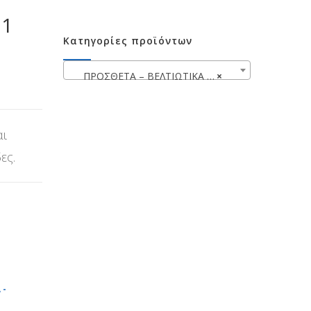
11
Κατηγορίες προϊόντων
ΠΡΟΣΘΕΤΑ – ΒΕΛΤΙΩΤΙΚΑ – ΧΗΜΙΚΑ WYNN’S
×
αι
ες.
 -