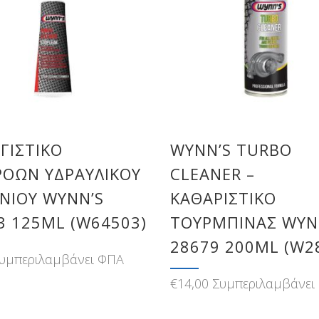
ΓΙΣΤΙΚΌ
WYNN’S TURBO
ΡΟΏΝ ΥΔΡΑΥΛΙΚΟΎ
CLEANER –
ΝΙΟΎ WYNN’S
ΚΑΘΑΡΙΣΤΙΚΌ
3 125ML (W64503)
ΤΟΥΡΜΠΊΝΑΣ WYN
28679 200ML (W2
υμπεριλαμβάνει ΦΠΑ
€
14,00
Συμπεριλαμβάνει