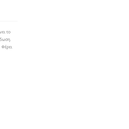
νει το
ίδωση.
 Φέρει