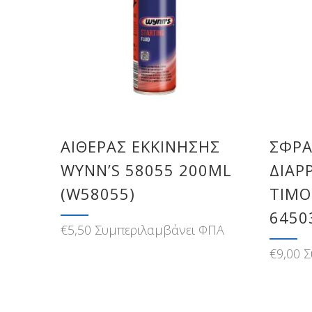
ΑΙΘΈΡΑΣ ΕΚΚΊΝΗΣΗΣ
ΣΦΡΑ
WYNN’S 58055 200ML
ΔΙΑΡ
(W58055)
ΤΙΜΟ
6450
€
5,50
Συμπεριλαμβάνει ΦΠΑ
€
9,00
Σ