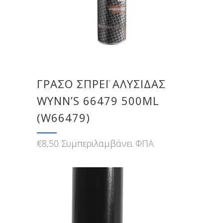
ΓΡΆΣΟ ΣΠΡΈΙ ΑΛΥΣΊΔΑΣ
WYNN’S 66479 500ML
(W66479)
€
8,50
Συμπεριλαμβάνει ΦΠΑ