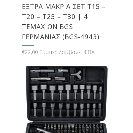
ΈΞΤΡΑ ΜΑΚΡΙΆ ΣΕΤ T15 –
T20 – T25 – T30 | 4
ΤΕΜΑΧΊΩΝ BGS
ΓΕΡΜΑΝΊΑΣ (BGS-4943)
€
22,00
Συμπεριλαμβάνει ΦΠΑ