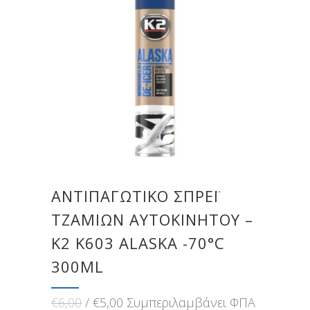
ΑΝΤΙΠΑΓΩΤΙΚΌ ΣΠΡΈΙ
ΤΖΑΜΙΏΝ ΑΥΤΟΚΙΝΉΤΟΥ –
K2 K603 ALASKA -70°C
300ML
Original
Η
€
6,00
€
5,00
Συμπεριλαμβάνει ΦΠΑ