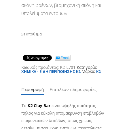
σκόνη φρένων, βιομηχανική σκόνη και
υπολείμματα εντόμων.
Σε απόθεμα
Κωδικός προϊόντος:
K2-L701
Κατηγορία:
Μάρκα:
XHMIKA - ΕΙΔΗ ΠΕΡΙΠΟΙΗΣΗΣ K2
K2
Περιγραφή
Επιπλέον πληροφορίες
Το
K2 Clay Bar
είναι υψηλής ποιότητας
πηλός για εύκολη απομάκρυνση επιβλαβών
επιφανειακών λεκέδων, όπως χρώμα,
ρετσίνι, πίσσα, ίχνη εντόμων, περιττώματα