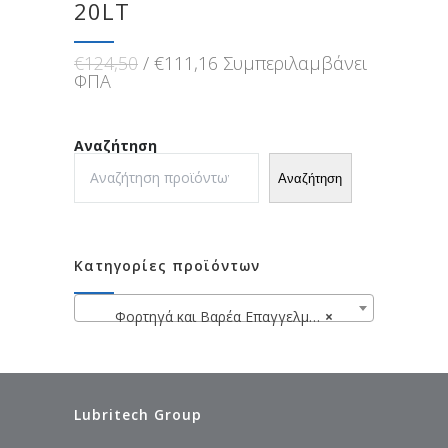
20LT
Original
Η
€
124,50
€
111,16
Συμπεριλαμβάνει
price
τρέχουσα
ΦΠΑ
was:
τιμή
€124,50.
είναι:
€111,16.
Αναζήτηση
Αναζήτηση
Κατηγορίες προϊόντων
Φορτηγά και Βαρέα Επαγγελματικά Οχήματα
×
Lubritech Group