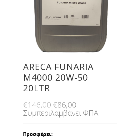
ARECA FUNARIA
M4000 20W-50
20LTR
Original
Η
€
146,00
€
86,00
price
τρέχουσα
Συμπεριλαμβάνει ΦΠΑ
was:
τιμή
€146,00.
είναι:
Προσφέρει:
€86,00.