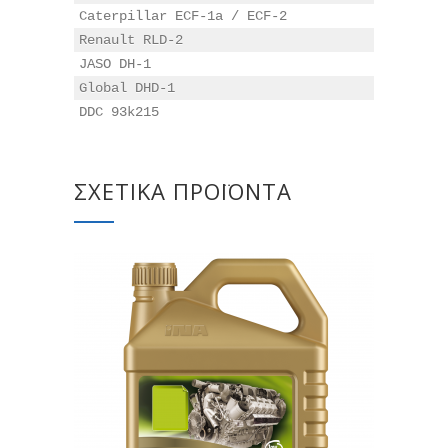
Caterpillar ECF-1a / ECF-2

Renault RLD-2

JASO DH-1

Global DHD-1

DDC 93k215
ΣΧΕΤΙΚΆ ΠΡΟΪΌΝΤΑ