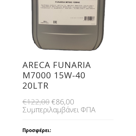
ARECA FUNARIA
M7000 15W-40
20LTR
Original
Η
€
122,00
€
86,00
price
τρέχουσα
Συμπεριλαμβάνει ΦΠΑ
was:
τιμή
€122,00.
είναι:
Προσφέρει:
€86,00.