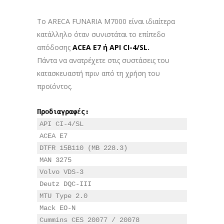
Το ARECA FUNARIA M7000 είναι ιδιαίτερα
κατάλληλο όταν συνιστάται το επίπεδο
απόδοσης
ACEA E7 ή API CI-4/SL.
Πάντα να ανατρέχετε στις συστάσεις του
κατασκευαστή πριν από τη χρήση του
προϊόντος.
Προδιαγραφές:
API CI-4/SL

ACEA E7

DTFR 15B110 (MB 228.3)

MAN 3275

Volvo VDS-3

Deutz DQC-III

MTU Type 2.0

Mack EO-N

Cummins CES 20077 / 20078
