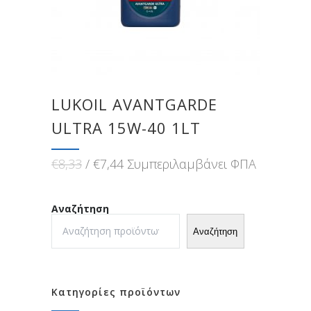
LUKOIL AVANTGARDE
ULTRA 15W-40 1LT
Original
Η
€
8,33
€
7,44
Συμπεριλαμβάνει ΦΠΑ
price
τρέχουσα
was:
τιμή
€8,33.
είναι:
Αναζήτηση
€7,44.
Αναζήτηση
Κατηγορίες προϊόντων