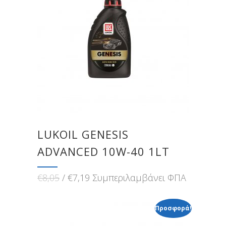
LUKOIL GENESIS
ADVANCED 10W-40 1LT
Original
Η
€
8,05
€
7,19
Συμπεριλαμβάνει ΦΠΑ
price
τρέχουσα
was:
τιμή
€8,05.
είναι:
Προσφορά!
€7,19.