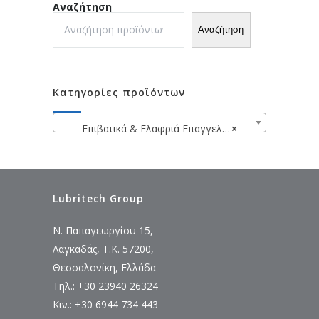
Αναζήτηση
Αναζήτηση
Κατηγορίες προϊόντων
Επιβατικά & Ελαφριά Επαγγελματικά Βαν
×
Lubritech Group
Ν. Παπαγεωργίου 15,
Λαγκαδάς, Τ.Κ. 57200,
Θεσσαλονίκη, Ελλάδα
Τηλ.: +30 23940 26324
Κιν.: +30 6944 734 443