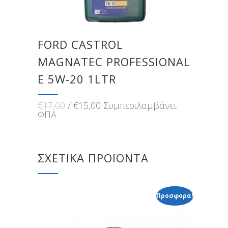
FORD CASTROL
MAGNATEC PROFESSIONAL
E 5W-20 1LTR
Original
Η
€
17,00
€
15,00
Συμπεριλαμβάνει
price
τρέχουσα
ΦΠΑ
was:
τιμή
€17,00.
είναι:
€15,00.
ΣΧΕΤΙΚΆ ΠΡΟΪΌΝΤΑ
Προσφορά!