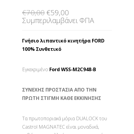
Original
Η
€
70,00
€
59,00
price
τρέχουσα
Συμπεριλαμβάνει ΦΠΑ
was:
τιμή
€70,00.
είναι:
Γνήσιο λιπαντικό κινητήρα FORD
€59,00.
100% Συνθετικό
Εγκεκριμένο
Ford WSS-M2C948-B
ΣΥΝΕΧΗΣ ΠΡΟΣΤΑΣΙΑ ΑΠΟ ΤΗΝ
ΠΡΩΤΗ ΣΤΙΓΜΗ ΚΑΘΕ ΕΚΚΙΝΗΣΗΣ
Τα πρωτοποριακά μόρια DUALOCK του
Castrol MAGNATEC είναι μοναδικά,