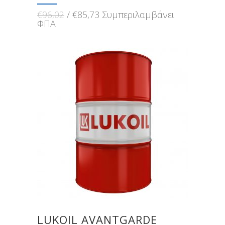
Original
Η
€
96,02
€
85,73
Συμπεριλαμβάνει
price
τρέχουσα
ΦΠΑ
was:
τιμή
€96,02.
είναι:
€85,73.
LUKOIL AVANTGARDE