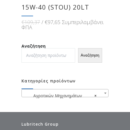
15W-40 (STOU) 20LT
Original
Η
€
109,37
€
97,65
Συμπεριλαμβάνει
price
τρέχουσα
ΦΠΑ
was:
τιμή
€109,37.
είναι:
€97,65.
Αναζήτηση
Αναζήτηση
Κατηγορίες προϊόντων
Αγροτικών Μηχανημάτων
×
Lubritech Group