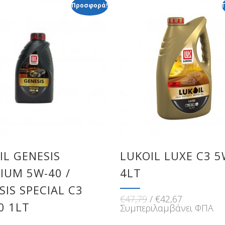
Προσφορά!
IL GENESIS
LUKOIL LUXE C3 5
IUM 5W-40 /
4LT
SIS SPECIAL C3
Original
Η
€
47,79
€
42,67
0 1LT
price
τρέχουσα
Συμπεριλαμβάνει ΦΠΑ
was:
τιμή