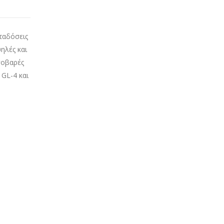
ταδόσεις
ηλές και
σοβαρές
 GL-4 και