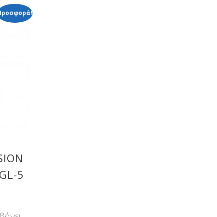
Προσφορά!
SION
 GL-5
βάνει