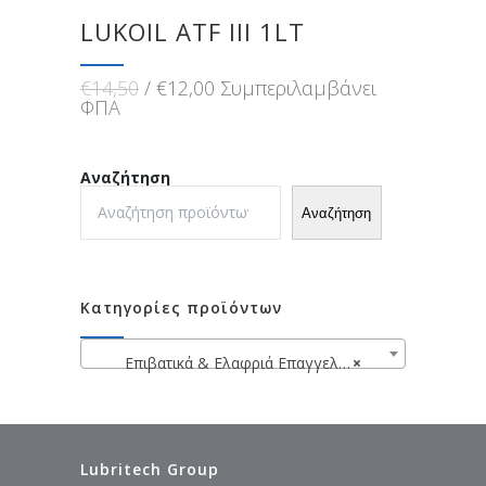
LUKOIL ATF III 1LT
Original
Η
€
14,50
€
12,00
Συμπεριλαμβάνει
price
τρέχουσα
ΦΠΑ
was:
τιμή
€14,50.
είναι:
€12,00.
Αναζήτηση
Αναζήτηση
Κατηγορίες προϊόντων
Επιβατικά & Ελαφριά Επαγγελματικά Βαν
×
Lubritech Group