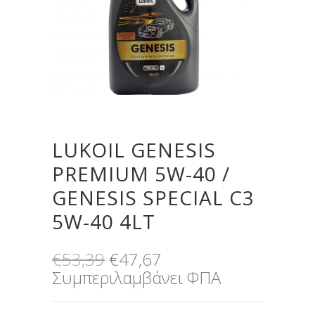
LUKOIL GENESIS
PREMIUM 5W-40 /
GENESIS SPECIAL C3
5W-40 4LT
Original
Η
€
53,39
€
47,67
price
τρέχουσα
Συμπεριλαμβάνει ΦΠΑ
was:
τιμή
€53,39.
είναι: