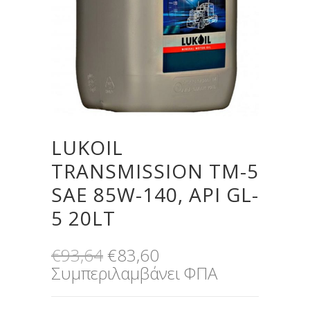
LUKOIL
TRANSMISSION TM-5
SAE 85W-140, API GL-
5 20LT
Original
Η
€
93,64
€
83,60
price
τρέχουσα
Συμπεριλαμβάνει ΦΠΑ
was:
τιμή
€93,64.
είναι: