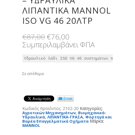
ΛΙΠΑΝΤΙΚΑ MANNOL
ISO VG 46 20ΛΤΡ
Original
Η
€
87,00
€
76,00
price
τρέχουσα
Συμπεριλαμβάνει ΦΠΑ
was:
τιμή
€87,00.
είναι:
Υδραυλικό λάδι ISO VG 46 συστημάτων που λειτου
€76,00.
Σε απόθεμα
Κωδικός προϊόντος:
2102-20
Κατηγορίες:
,
Αγροτικών Μηχανημάτων
Βιομηχανικά-
,
,
Υδραυλικά
ΛΙΠΑΝΤΙΚΑ-ΓΡΑΣΑ
Φορτηγά και
Μάρκα:
Βαρέα Επαγγελματικά Οχήματα
MANNOL