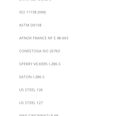
ISO 11158 (HM)
ASTM D6158
AFNOR FRANCE NF E 48-603
CONESTOGA ISO 20763
SPERRY VICKERS I-286-S
EATON I-286-S
US STEEL 126
US STEEL 127
MAG CINCINNATI P-68