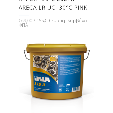
ARECA LR UC -30°C PINK
Original
Η
€
69,00
€
55,00
Συμπεριλαμβάνει
price
τρέχουσα
ΦΠΑ
was:
τιμή
€69,00.
είναι:
€55,00.