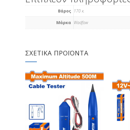
Βάρος
170 κ.
Μάρκα
Wadfow
ΣΧΕΤΙΚΆ ΠΡΟΪΌΝΤΑ