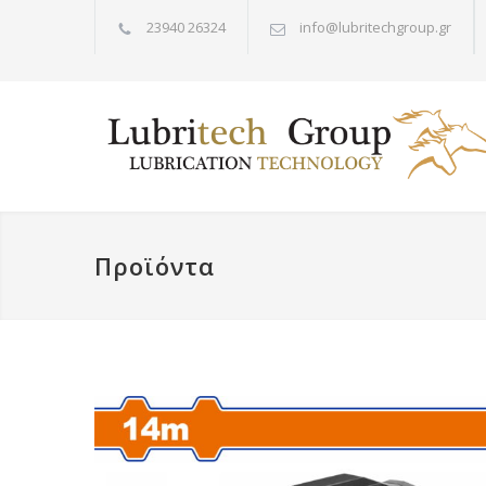
23940 26324
info@lubritechgroup.gr
Προϊόντα