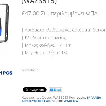
(WAZ3515)
€
47,00
Συμπεριλαμβάνει ΦΠΑ
| Αυτόματο κλείδωμα και αυτόματη διακο
| Κλειδαριά ασφαλείας
| Μήκος σωλήνα : 14+1m
| Μέγεθος σωλήνα : 1/4
Σε απόθεμα
Κωδικός προϊόντος:
WAZ3515
Κατηγορία:
ΕΡΓΑΛΕΙΑ
Μάρκα:
ΑΕΡΟΣΥΜΠΙΕΣΤΩΝ
WADFOW