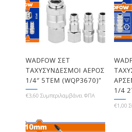
WADFOW ΣΕΤ
WADF
ΤΑΧΥΣΥΝΔΕΣΜΟΙ ΑΕΡΟΣ
ΤΑΧΥ
1/4″ 5ΤΕΜ (WQP3670)”
ΑΡΣΕ
1/4 
€
3,60
Συμπεριλαμβάνει ΦΠΑ
€
1,00
Σ