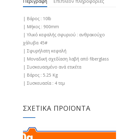
Περιγραφή
Επιπλέον πληροφορίες
| Βάρος : 10lb
| Μήκος : 900mm
| Υλικό κεφαλής σφυριού : ανθρακούχο
χάλυβα 45#
| Σφυρήλατη κεφαλή
| Μοναδική σχεδίαση λαβή από fiberglass
| Συσκευασμένο ανά ετικέτα
| Βάρος : 5.25 Kg
| Συσκευασία : 4 τεμ
ΣΧΕΤΙΚΆ ΠΡΟΪΌΝΤΑ