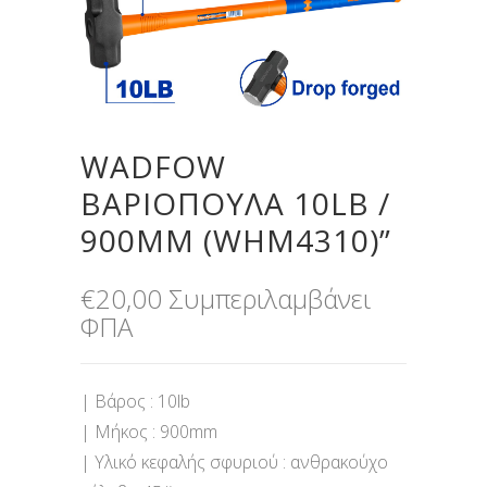
WADFOW
ΒΑΡΙΟΠΟΥΛΑ 10LB /
900MM (WHM4310)”
€
20,00
Συμπεριλαμβάνει
ΦΠΑ
| Βάρος : 10lb
| Μήκος : 900mm
| Υλικό κεφαλής σφυριού : ανθρακούχο