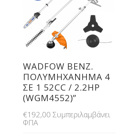
WADFOW ΒΕΝΖ.
ΠΟΛΥΜΗΧΑΝΗΜΑ 4
ΣΕ 1 52CC / 2.2HP
(WGM4552)”
€
192,00
Συμπεριλαμβάνει
ΦΠΑ