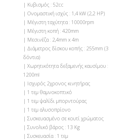
| Κυβισμός : 52cc
| Ονομαστική ισχύς : 1,4 kW (2,2 HP)
| Μέγιστη ταχύτητα : 10000rpm
| Μέγιστη κοπή : 420mm
| Μεσινέζα : 2,4mm x 4m
| Διάμετρος δίσκου κοπής : 255mm (3
δόντια)
| Χωρητικότητα δεξαμενής καυσίμου :
1200ml
| Ισχυρός 2χρονος κινητήρας
| 1 τεμ θαμνοκοπτικό
| 1 τεμ ψαλίδι μπορντούρας
| 1 τεμ αλυσοπρίονο
| Συσκευασμένο σε κουτί χρώματος
| Συνολικό βάρος : 13 Kg
| Συσκευασία : 1 τεμ