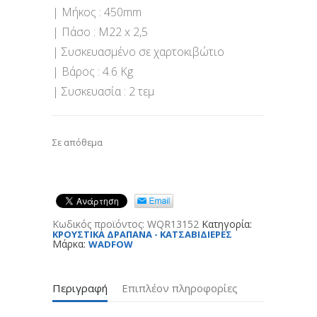
| Μήκος : 450mm
| Πάσο : M22 x 2,5
| Συσκευασμένο σε χαρτοκιβώτιο
| Βάρος : 4.6 Kg
| Συσκευασία : 2 τεμ
Σε απόθεμα
Κωδικός προϊόντος:
WQR13152
Κατηγορία:
ΚΡΟΥΣΤΙΚΑ ΔΡΑΠΑΝΑ - ΚΑΤΣΑΒΙΔΙΕΡΕΣ
Μάρκα:
WADFOW
Περιγραφή
Επιπλέον πληροφορίες