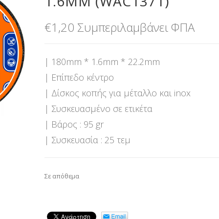
1.6MM (WAC1371)
€
1,20
Συμπεριλαμβάνει ΦΠΑ
| 180mm * 1.6mm * 22.2mm
| Επίπεδο κέντρο
| Δίσκος κοπής για μέταλλο και inox
| Συσκευασμένο σε ετικέτα
| Βάρος : 95 gr
| Συσκευασία : 25 τεμ
Σε απόθεμα