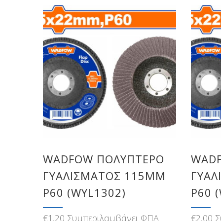
WADFOW ΠΟΛΥΠΤΕΡΟ
WAD
ΓΥΑΛΙΣΜΑΤΟΣ 115MM
ΓΥΑΛ
Ρ60 (WYL1302)
Ρ60 
€
1,20
Συμπεριλαμβάνει ΦΠΑ
€
2,00
Σ