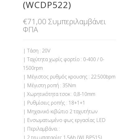
(WCDP522)
€
71,00
Συμπεριλαμβάνει
ΦΠΑ
| Τάση : 20V
| Ταχύτητα χωρίς φορτίο : 0-400 / 0-
1500rpm
| Μέγιστος ρυθμός κρουσης : 22.500bpm
| Μέγιστη ροπή : 35Nm
| Χωρητικότητα τσοκ : 0,8-10mm
| Ρυθμίσεις ροπής : 18+1+1
| Μηχανικό κιβώτιο 2 ταχυτήτων
| Ενσωματωμένο φως εργασίας LED
| Περιλαμβάνει :
| 2 τεμ μπαταρίες 1,5Ah (WLBP515)