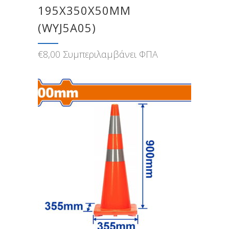
195Χ350Χ50MM
(WYJ5A05)
€
8,00
Συμπεριλαμβάνει ΦΠΑ