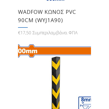
WADFOW ΚΩΝΟΣ PVC
90CM (WYJ1Α90)
€
17,50
Συμπεριλαμβάνει ΦΠΑ