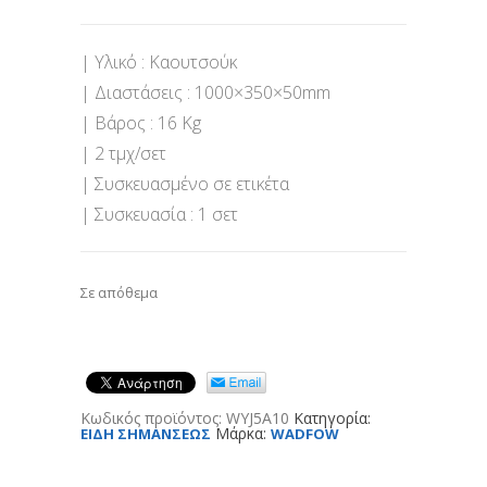
| Υλικό : Καουτσούκ
| Διαστάσεις : 1000×350×50mm
| Βάρος : 16 Kg
| 2 τμχ/σετ
| Συσκευασμένο σε ετικέτα
| Συσκευασία : 1 σετ
Σε απόθεμα
Κωδικός προϊόντος:
WYJ5A10
Κατηγορία:
Μάρκα:
ΕΙΔΗ ΣΗΜΑΝΣΕΩΣ
WADFOW