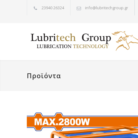
23940 26324
info@lubritechgroup.gr
Προϊόντα