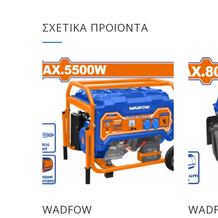
ΣΧΕΤΙΚΆ ΠΡΟΪΌΝΤΑ
WADFOW
WAD