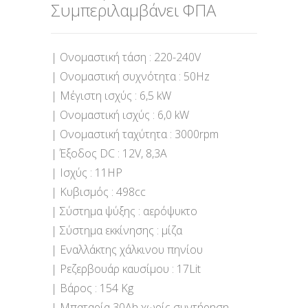
Συμπεριλαμβάνει ΦΠΑ
| Ονομαστική τάση : 220-240V
| Ονομαστική συχνότητα : 50Hz
| Μέγιστη ισχύς : 6,5 kW
| Ονομαστική ισχύς : 6,0 kW
| Ονομαστική ταχύτητα : 3000rpm
| Έξοδος DC : 12V, 8,3A
| Ισχύς : 11HP
| Κυβισμός : 498cc
| Σύστημα ψύξης : αερόψυκτο
| Σύστημα εκκίνησης : μίζα
| Εναλλάκτης χάλκινου πηνίου
| Ρεζερβουάρ καυσίμου : 17Lit
| Bάρος : 154 Κg
| Μπαταρία 30Ah χωρίς συντήρηση