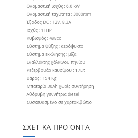
| Ονομαστική ισχύς : 6,0 kW
| Ονομαστική ταχύτητα : 3000rpm
| Έξοδος DC : 12V, 8,3A
| Ισχύς : 11HP
| Κυβισμός : 498cc
| Σύστημα ψύξης : αερόψυκτο
| Σύστημα εκκίνησης : μίζα
| Εναλλάκτης χάλκινου πηνίου
| Ρεζερβουάρ καυσίμου : 17Lit
| Bάρος : 154 Κg
| Μπαταρία 30Ah χωρίς συντήρηση
| Αθόρυβη γεννήτρια diesel
| Συσκευασμένο σε χαρτοκιβώτιο
ΣΧΕΤΙΚΆ ΠΡΟΪΌΝΤΑ