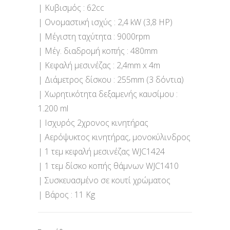
| Κυβισμός : 62cc
| Ονομαστική ισχύς : 2,4 kW (3,8 HP)
| Μέγιστη ταχύτητα : 9000rpm
| Μέγ. διαδρομή κοπής : 480mm
| Κεφαλή μεσινέζας : 2,4mm x 4m
| Διάμετρος δίσκου : 255mm (3 δόντια)
| Χωρητικότητα δεξαμενής καυσίμου :
1.200 ml
| Ισχυρός 2χρονος κινητήρας
| Αερόψυκτος κινητήρας, μονοκύλινδρος
| 1 τεμ κεφαλή μεσινέζας WJC1424
| 1 τεμ δίσκο κοπής θάμνων WJC1410
| Συσκευασμένο σε κουτί χρώματος
| Βάρος : 11 Kg