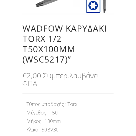
WADFOW ΚΑΡΥΔΑΚΙ
TORX 1/2
T50Χ100MM
(WSC5217)”
€
2,00
Συμπεριλαμβάνει
ΦΠΑ
| Τύπος υποδοχής : Torx
| Μέγεθος : T50
| Μήκος : 100mm
| Υλικό : 50BV30