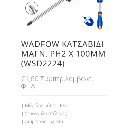
WADFOW ΚΑΤΣΑΒΙΔΙ
ΜΑΓΝ. PH2 X 100MM
(WSD2224)
€
1,60
Συμπεριλαμβάνει
ΦΠΑ
| Μέγεθος μύτης : PH2
| Στρογγυλό στέλεχος
| Διάμετρος : 6,0mm